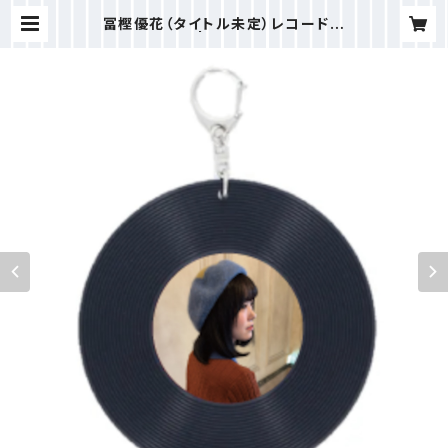
冨樫優花（タイトル未定）レコード型
キーホルダー | AIR-G' FM HOKK
AIDO